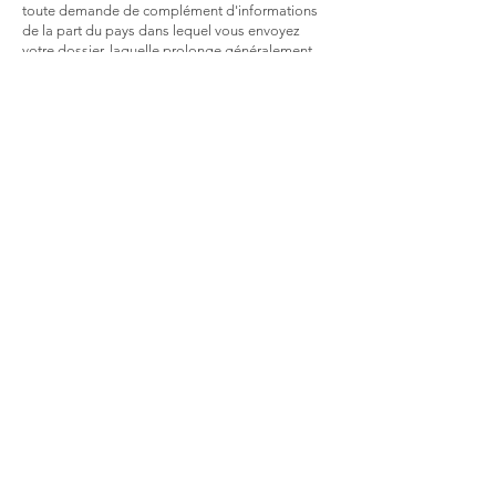
toute demande de complément d'informations
de la part du pays dans lequel vous envoyez
votre dossier, laquelle prolonge généralement
les démarches de plusieurs mois.
Conseil en entreprise
Consultante pour le cabinet Ensemble Conseil
depuis 2007, j'interviens en entreprise en
proposant des prestations allant de la gestion de
crise ou d'événements graves, au conseil en
management, ou en recrutement.
Contact